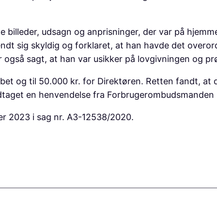
billeder, udsagn og anprisninger, der var på hjemm
endt sig skyldig og forklaret, at han havde det over
r også sagt, at han var usikker på lovgivningen og pr
bet og til 50.000 kr. for Direktøren. Retten fandt, at
modtaget en henvendelse fra Forbrugerombudsmanden 
ber 2023 i sag nr. A3-12538/2020.