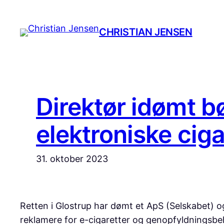
Spring
til
CHRISTIAN JENSEN
indhold
Direktør idømt b
elektroniske ciga
31. oktober 2023
Retten i Glostrup har dømt et ApS (Selskabet) og
reklamere for e-cigaretter og genopfyldningsbe