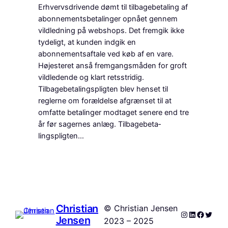
Erhvervsdrivende dømt til tilbagebetaling af
abonnementsbetalinger opnået gennem
vildledning på web­shops. Det fremgik ikke
tydeligt, at kund­en indgik en
abonnementsaftale ved køb af en vare.
Højesteret anså fremgangsmåden for groft
vildledende og klart retsstridig.
Tilbagebetalingspligten blev henset til
reglerne om for­ældelse afgrænset til at
omfatte betalinger modtaget senere end tre
år før sagernes anlæg. Tilbage­beta­
lingspligten…
Christian
© Christian Jensen
Instagram
LinkedIn
Facebo
Twitte
Jensen
2023 – 2025