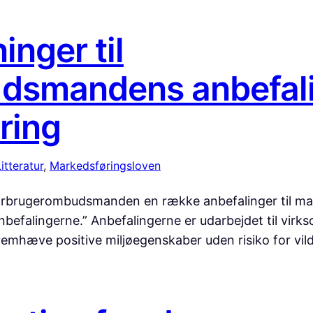
nger til
dsmandens anbefal
ring
itteratur
, 
Markedsføringsloven
orbrugerombudsmanden en række anbefalinger til ma
efalingerne.” Anbefalingerne er udarbejdet til virk
mhæve positive miljøegenskaber uden risiko for vild
…