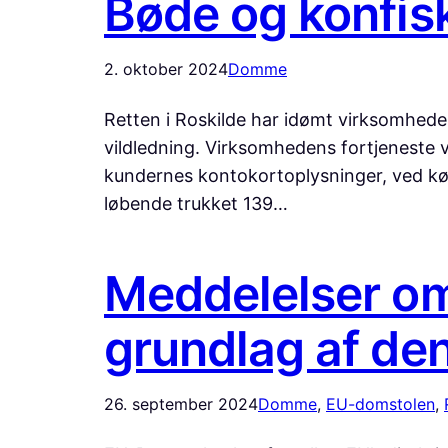
Bøde og konfis
2. oktober 2024
Domme
Retten i Roskilde har idømt virksomhed
vildledning. Virksomhedens fortjeneste ve
kundernes kontokortoplysninger, ved kø
løbende trukket 139…
Meddelelser om
grundlag af den 
26. september 2024
Domme
, 
EU-domstolen
, 