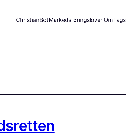
ChristianBot
Markedsføringsloven
Om
Tags
dsretten