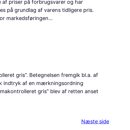
 af priser på forbrugsvarer og har
s på grundlag af varens tidligere pris.
d for markedsføringen…
ret gris”. Betegnelsen fremgik bl.a. af
ik indtryk af en mærkningsordning
imakontrolleret gris” blev af retten anset
Næste side