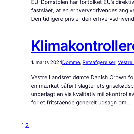
EU-Domstolen har fortolket EU’s direktiv
fastslået, at en erhvervsdrivendes angive
Den tidligere pris er den erhvervsdriven
Klimakontroller
1. marts 2024
Domme
, 
Retsafgørelser
, 
Vestre
Vestre Landsret dømte Danish Crown for 
en mærkat påført slagteriets grisekødsp
underlagt en vis kvalitativ miljøkontrol 
for et fritstående generelt udsagn om…
1
2