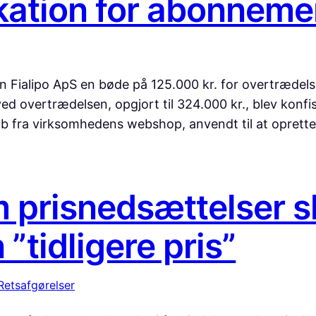
kation for abonnem
en Fialipo ApS en bøde på 125.000 kr. for overtræde
d overtrædelsen, opgjort til 324.000 kr., blev konfis
b fra virksomhedens webshop, anvendt til at oprette
 prisnedsættelser s
”tidligere pris”
Retsafgørelser