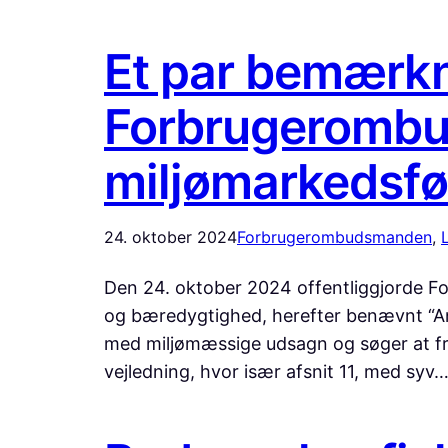
Et par bemærkni
Forbrugerombu
miljømarkedsfø
24. oktober 2024
Forbrugerombudsmanden
, 
L
Den 24. oktober 2024 offentliggjorde F
og bæredygtighed, herefter benævnt “Anb
med miljømæssige udsagn og søger at fre
vejledning, hvor især afsnit 11, med syv