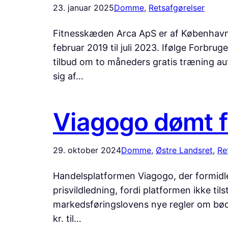
23. januar 2025
Domme
, 
Retsafgørelser
Fitnesskæden Arca ApS er af Københavns 
februar 2019 til juli 2023. Ifølge Forbr
tilbud om to måneders gratis træning au
sig af…
Viagogo dømt fo
29. oktober 2024
Domme
, 
Østre Landsret
, 
Re
Handelsplatformen Viagogo, der formidler 
prisvildledning, fordi platformen ikke ti
markedsføringslovens nye regler om bød
kr. til…