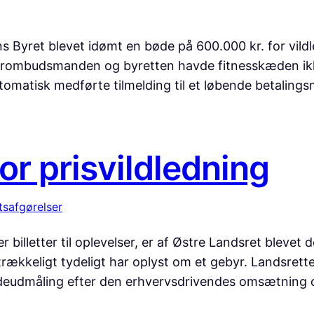
Byret blevet idømt en bøde på 600.000 kr. for vildl
ugerombudsmanden og byretten havde fitnesskæden ikke 
tomatisk medførte tilmelding til et løbende betalin
r prisvildledning
tsafgørelser
billetter til oplevelser, er af Østre Landsret blevet d
lstrækkeligt tydeligt har oplyst om et gebyr. Landsre
eudmåling efter den erhvervsdrivendes omsætning og